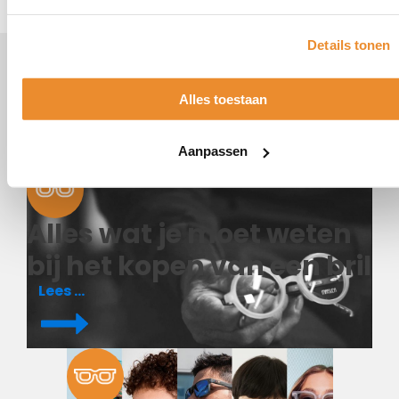
Details tonen
Alles over brillen & glazen...
Alles toestaan
Ontdek hier de laatste brillen & glazen trends en
acties.
Aanpassen
Alles wat je moet weten
bij het kopen van een bril
Lees meer