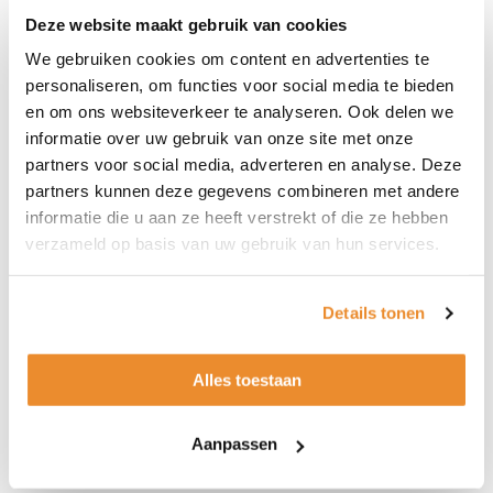
bril van Thom Browne zeker iets voor jou. Kom
Deze website maakt gebruik van cookies
gerust langs in onze optiekzaak in Duiven en verwen
We gebruiken cookies om content en advertenties te
jezelf met een mooie bril van Thom Browne.
personaliseren, om functies voor social media te bieden
en om ons websiteverkeer te analyseren. Ook delen we
informatie over uw gebruik van onze site met onze
partners voor social media, adverteren en analyse. Deze
partners kunnen deze gegevens combineren met andere
informatie die u aan ze heeft verstrekt of die ze hebben
verzameld op basis van uw gebruik van hun services.
Details tonen
Alles toestaan
Aanpassen