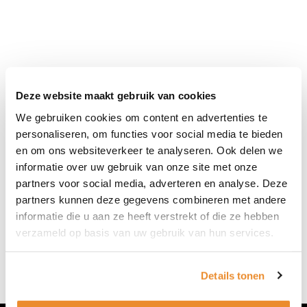
Diverse maten
Maat
beschikbaar
Deze website maakt gebruik van cookies
Shop nu deze merken
We gebruiken cookies om content en advertenties te
Als je graag monturen of zonnebrillen wilt passen
personaliseren, om functies voor social media te bieden
van deze mooie merken, maak dan online een
en om ons websiteverkeer te analyseren. Ook delen we
afspraak of loop eens binnen bij Van de Wetering
informatie over uw gebruik van onze site met onze
Optiek & Optometrie in Duiven.
partners voor social media, adverteren en analyse. Deze
partners kunnen deze gegevens combineren met andere
informatie die u aan ze heeft verstrekt of die ze hebben
verzameld op basis van uw gebruik van hun services.
Details tonen