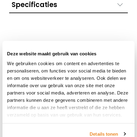
Specificaties
Kleur montuur
Zwart
Beschrijving
Matzwart, Zwart
kleur montuur
Deze website maakt gebruik van cookies
We gebruiken cookies om content en advertenties te
Shop nu deze merken
personaliseren, om functies voor social media te bieden
Als je graag monturen of zonnebrillen wilt passen
en om ons websiteverkeer te analyseren. Ook delen we
informatie over uw gebruik van onze site met onze
van deze mooie merken, maak dan online een
partners voor social media, adverteren en analyse. Deze
afspraak of loop eens binnen bij Van de Wetering
partners kunnen deze gegevens combineren met andere
Optiek & Optometrie in Duiven.
informatie die u aan ze heeft verstrekt of die ze hebben
verzameld op basis van uw gebruik van hun services.
Details tonen