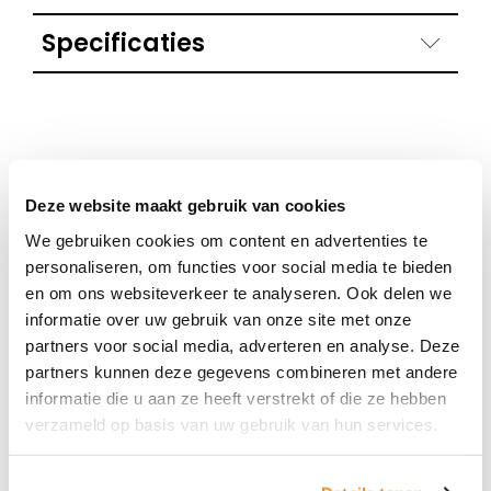
Specificaties
Kleur
Donkerblauw
Maat
55 / S, 57 / M
Deze website maakt gebruik van cookies
We gebruiken cookies om content en advertenties te
personaliseren, om functies voor social media te bieden
Shop nu deze merken
en om ons websiteverkeer te analyseren. Ook delen we
Als je graag monturen of zonnebrillen wilt passen
informatie over uw gebruik van onze site met onze
van deze mooie merken, maak dan online een
partners voor social media, adverteren en analyse. Deze
afspraak of loop eens binnen bij Van de Wetering
partners kunnen deze gegevens combineren met andere
Optiek & Optometrie in Duiven.
informatie die u aan ze heeft verstrekt of die ze hebben
verzameld op basis van uw gebruik van hun services.