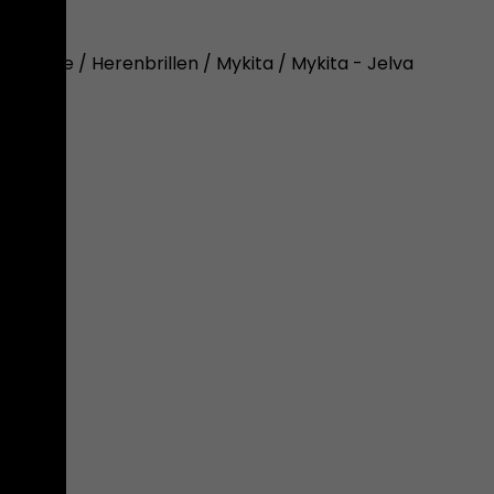
Home
/
Herenbrillen
/
Mykita
/ Mykita - Jelva