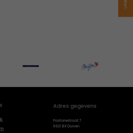
s
Adres gegevens
k
Pastoriestraat 7
6921 BX Duiven
am