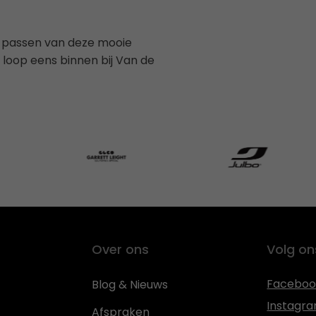
lt passen van deze mooie
loop eens binnen bij Van de
Over ons
Volg on
Faceboo
Blog & Nieuws
Instagr
Afspraken