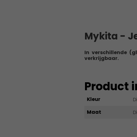
Mykita - J
In verschillende (g
verkrijgbaar.
Product 
Kleur
D
Maat
D