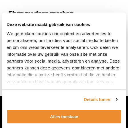
Shop nu deze merken
Als je graag monturen of zonnebrillen wilt passen
Deze website maakt gebruik van cookies
van deze mooie merken, maak dan online een
We gebruiken cookies om content en advertenties te
afspraak of loop eens binnen bij Van de Wetering
personaliseren, om functies voor social media te bieden
Optiek & Optometrie in Duiven.
en om ons websiteverkeer te analyseren. Ook delen we
informatie over uw gebruik van onze site met onze
partners voor social media, adverteren en analyse. Deze
partners kunnen deze gegevens combineren met andere
informatie die u aan ze heeft verstrekt of die ze hebben
verzameld op basis van uw gebruik van hun services.
Details tonen
Contact
Alles toestaan
Tel : 0316 26 89 09