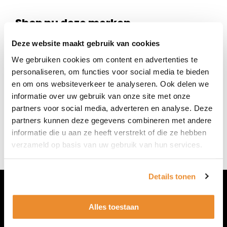
Shop nu deze merken
Als je graag monturen of zonnebrillen wilt passen
Deze website maakt gebruik van cookies
van deze mooie merken, maak dan online een
We gebruiken cookies om content en advertenties te
afspraak of loop eens binnen bij Van de Wetering
personaliseren, om functies voor social media te bieden
Optiek & Optometrie in Duiven.
en om ons websiteverkeer te analyseren. Ook delen we
informatie over uw gebruik van onze site met onze
partners voor social media, adverteren en analyse. Deze
partners kunnen deze gegevens combineren met andere
informatie die u aan ze heeft verstrekt of die ze hebben
verzameld op basis van uw gebruik van hun services.
Details tonen
Contact
Alles toestaan
Tel : 0316 26 89 09