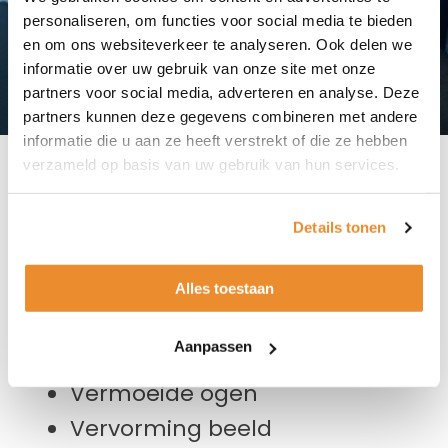
personaliseren, om functies voor social media te bieden
en om ons websiteverkeer te analyseren. Ook delen we
informatie over uw gebruik van onze site met onze
partners voor social media, adverteren en analyse. Deze
partners kunnen deze gegevens combineren met andere
informatie die u aan ze heeft verstrekt of die ze hebben
verzameld op basis van uw gebruik van hun services.
Klachten
Details tonen
Klachten die passen bij
ongecorrigeerde cylindersterkte zijn:
Alles toestaan
Schaduwranden om letters
Aanpassen
Wisselende scherpte
Vermoeide ogen
Vervorming beeld