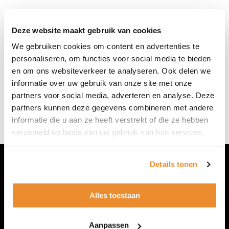
Nieuw: pupillen plan met
myopiebeheersing glazen
(€ 35,00
Deze website maakt gebruik van cookies
per maand).
We gebruiken cookies om content en advertenties te
personaliseren, om functies voor social media te bieden
en om ons websiteverkeer te analyseren. Ook delen we
Neem contact op
informatie over uw gebruik van onze site met onze
partners voor social media, adverteren en analyse. Deze
partners kunnen deze gegevens combineren met andere
informatie die u aan ze heeft verstrekt of die ze hebben
verzameld op basis van uw gebruik van hun services.
Details tonen
Contact
Alles toestaan
Tel : 0316 26 89 09
E-mail: info@vdwoptiek.nl
Aanpassen